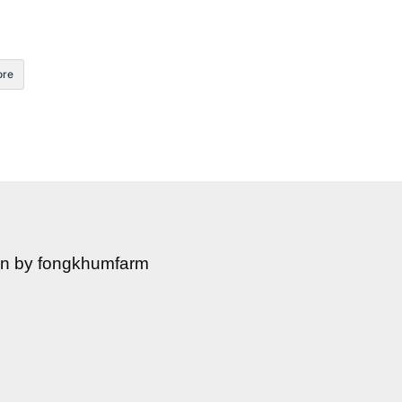
re
en by fongkhumfarm