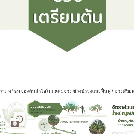
วามพร้อมของต้นลำไยในแต่ละช่วง ช่วงบำรุงและฟื้นฟู / ช่วงเตียมต