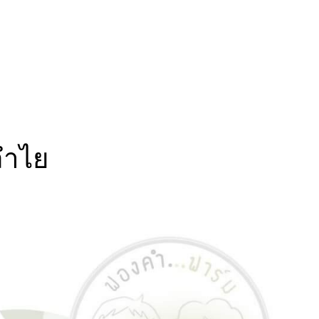
นลำไย